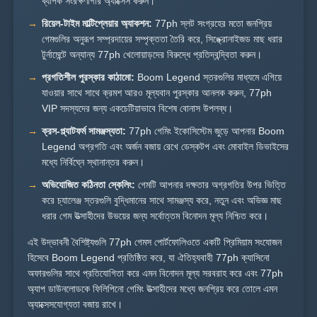
ব্যাপক সংরক্ষণাগার অ্যাক্সেস করুন।
রিয়েল-টাইম মাল্টিপ্লেয়ার অ্যাকশন:
77ph স্লট সংগ্রহের মতো জনপ্রিয়
গেমগুলির অনুরূপ সম্প্রদায়ের সম্পৃক্ততা তৈরি করে, সিঙ্ক্রোনাইজড মাছ ধরার
টুর্নামেন্টে অন্যান্য 77ph খেলোয়াড়দের বিরুদ্ধে প্রতিদ্বন্দ্বিতা করুন।
প্রগতিশীল পুরস্কার কাঠামো:
Boom Legend স্তরগুলির মাধ্যমে এগিয়ে
যাওয়ার সাথে সাথে ক্রমশ আরও মূল্যবান পুরস্কার আনলক করুন, 77ph
VIP সদস্যদের জন্য একচেটিয়াভাবে বিশেষ বোনাস উপলব্ধ।
ক্রস-প্ল্যাটফর্ম সামঞ্জস্যতা:
77ph গেমিং ইকোসিস্টেম জুড়ে আপনার Boom
Legend অগ্রগতি এবং অর্জন বজায় রেখে ডেস্কটপ এবং মোবাইল ডিভাইসের
মধ্যে নির্বিঘ্নে স্থানান্তর করুন।
অভিযোজিত কঠিনতা স্কেলিং:
গেমটি আপনার দক্ষতার অগ্রগতির উপর ভিত্তি
করে চ্যালেঞ্জ স্তরগুলি বুদ্ধিমানের সাথে সামঞ্জস্য করে, নতুন এবং অভিজ্ঞ মাছ
ধরার গেম উত্সাহীদের উভয়ের জন্য সর্বোত্তম বিনোদন মূল্য নিশ্চিত করে।
এই উদ্ভাবনী বৈশিষ্ট্যগুলি 77ph গেমস পোর্টফোলিওতে একটি প্রিমিয়াম সংযোজন
হিসেবে Boom Legend প্রতিষ্ঠিত করে, যা ঐতিহ্যবাহী 77ph ক্যাসিনো
অফারগুলির সাথে প্রতিযোগিতা করে এমন বিনোদন মূল্য সরবরাহ করে এবং 77ph
অ্যাপ ডাউনলোডকে ফিলিপিনো গেমিং উত্সাহীদের মধ্যে জনপ্রিয় করে তোলে এমন
অ্যাক্সেসযোগ্যতা বজায় রাখে।