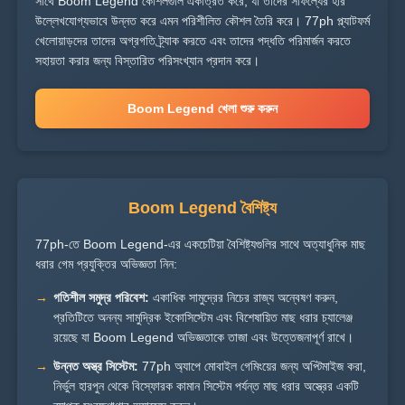
সাথে Boom Legend কৌশলগুলি একত্রিত করে, যা তাদের সাফল্যের হার
উল্লেখযোগ্যভাবে উন্নত করে এমন পরিশীলিত কৌশল তৈরি করে। 77ph প্ল্যাটফর্ম
খেলোয়াড়দের তাদের অগ্রগতি ট্র্যাক করতে এবং তাদের পদ্ধতি পরিমার্জন করতে
সহায়তা করার জন্য বিস্তারিত পরিসংখ্যান প্রদান করে।
Boom Legend খেলা শুরু করুন
Boom Legend বৈশিষ্ট্য
77ph-তে Boom Legend-এর একচেটিয়া বৈশিষ্ট্যগুলির সাথে অত্যাধুনিক মাছ
ধরার গেম প্রযুক্তির অভিজ্ঞতা নিন:
গতিশীল সমুদ্র পরিবেশ:
একাধিক সামুদ্রের নিচের রাজ্য অন্বেষণ করুন,
প্রতিটিতে অনন্য সামুদ্রিক ইকোসিস্টেম এবং বিশেষায়িত মাছ ধরার চ্যালেঞ্জ
রয়েছে যা Boom Legend অভিজ্ঞতাকে তাজা এবং উত্তেজনাপূর্ণ রাখে।
উন্নত অস্ত্র সিস্টেম:
77ph অ্যাপে মোবাইল গেমিংয়ের জন্য অপ্টিমাইজ করা,
নির্ভুল হারপুন থেকে বিস্ফোরক কামান সিস্টেম পর্যন্ত মাছ ধরার অস্ত্রের একটি