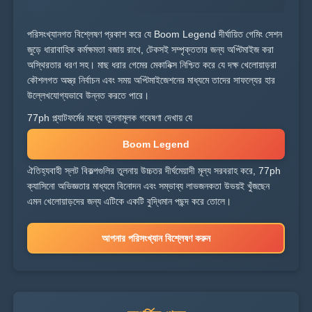
পরিসংখ্যানগত বিশ্লেষণ প্রকাশ করে যে Boom Legend দীর্ঘায়িত গেমিং সেশন
জুড়ে ধারাবাহিক কর্মক্ষমতা বজায় রাখে, টেকসই সম্পৃক্ততার জন্য অপ্টিমাইজ করা
অস্থিরতার ধরণ সহ। মাছ ধরার গেমের মেকানিক্স নিশ্চিত করে যে দক্ষ খেলোয়াড়রা
কৌশলগত অস্ত্র নির্বাচন এবং সময় অপ্টিমাইজেশনের মাধ্যমে তাদের সাফল্যের হার
উল্লেখযোগ্যভাবে উন্নত করতে পারে।
77ph প্ল্যাটফর্মের মধ্যে তুলনামূলক গবেষণা দেখায় যে
Boom Legend
ঐতিহ্যবাহী স্লট বিকল্পগুলির তুলনায় উচ্চতর দীর্ঘমেয়াদী মূল্য সরবরাহ করে, 77ph
ক্যাসিনো অভিজ্ঞতার মাধ্যমে বিনোদন এবং সম্ভাব্য লাভজনকতা উভয়ই খুঁজছেন
এমন খেলোয়াড়দের জন্য এটিকে একটি বুদ্ধিমান পছন্দ করে তোলে।
আপনার পরিসংখ্যান বিশ্লেষণ করুন