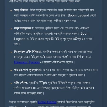
কৌশলগুলির সাথে সামুদ্রের নিচের শিকারের শিল্পে দক্ষতা অর্জন করুন:
অস্ত্র নির্বাচন:
নির্দিষ্ট সামুদ্রিক লক্ষ্যগুলির জন্য ডিজাইন করা শক্তিশালী মাছ
ধরার অস্ত্রের একটি সংরক্ষণাগার থেকে বেছে নিন। Boom Legend ডেমো
সর্বোচ্চ দক্ষতার জন্য সর্বোত্তম অস্ত্র সংমিশ্রণ প্রকাশ করে।
লক্ষ্য সনাক্তকরণ:
চলাচলের পূর্বাভাস দিতে এবং আপনার শুটিং কোণগুলি
অপ্টিমাইজ করতে সামুদ্রিক আচরণের ধরণগুলি অধ্যয়ন করুন। Boom
Legend-এ বিভিন্ন মাছের প্রজাতি বিভিন্ন পুরস্কার মাল্টিপ্লায়ার অফার
করে।
বিস্ফোরক চেইন বিক্রিয়া:
একাধিক লক্ষ্যকে একই সাথে বাদ দেওয়ার জন্য
চমকপ্রদ চেইন বিক্রিয়া তৈরি করতে আপনার শটগুলির সময় নির্ধারণ করুন,
Dinosaur Tycoon
-এ ব্যবহৃত কৌশলগুলির অনুরূপ।
পাওয়ার-আপ ব্যবস্থাপনা:
আপনার মাছ ধরার ক্ষমতা বাড়াতে এবং আপনার ধরার
হার বাড়াতে কৌশলগতভাবে পাওয়ার-আপ সংগ্রহ ও ব্যবহার করুন।
বাজি কৌশল:
প্রমাণিত 77ph ক্যাসিনো নীতিগুলি অনুসরণ করে আপনার
বর্তমান সাফল্যের হার এবং উপলব্ধ ব্যাঙ্করোলের উপর ভিত্তি করে আপনার
বাজির স্তর সামঞ্জস্য করুন।
উন্নত খেলোয়াড়রা প্রায়ই
Color Game
প্যাটার্ন রিকগনিশন থেকে অন্তর্দৃষ্টির