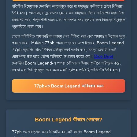
গতিশীল বিস্ফোরক মেকানিক্স অন্তর্ভুক্ত করে যা সমুদ্রের গভীরতায় চেইন বিক্রিয়া
তৈরি করে। খেলোয়াড়রা সুন্দরভাবে রেন্ডার করা সামুদ্রের নিচের পরিবেশের মধ্য দিয়ে
নেভিগেট করে, শক্তিশালী অস্ত্র এবং কৌশলগত সময় ব্যবহার করে বিভিন্ন সামুদ্রিক
প্রজাতিকে লক্ষ্য করে।
গেমের পরিশীলিত অ্যালগরিদম ন্যায্য খেলা নিশ্চিত করে এবং অসাধারণ বিনোদন মূল্য
প্রদান করে। প্রিমিয়াম 77ph গেমস সংগ্রহের অংশ হিসেবে, Boom Legend
77ph অ্যাপের সাথে নির্বিঘ্ন একীভূতকরণ অফার করে, সমস্ত ডিভাইসে এই
রোমাঞ্চকর মাছ ধরার গেমের অভিজ্ঞতা উপভোগ করতে দেয়।
Dice Duet
মেকানিক্স Boom Legend-এ পাওয়া কৌশলগত উপাদানগুলিকে পরিপূরক করে,
দক্ষতা এবং ধৈর্য পুরস্কৃত করে এমন একটি ব্যাপক গেমিং ইকোসিস্টেম তৈরি করে।
77ph-তে Boom Legend আবিষ্কার করুন
Boom Legend কীভাবে খেলবেন?
77ph খেলোয়াড়দের জন্য ডিজাইন করা এই ব্যাপক Boom Legend