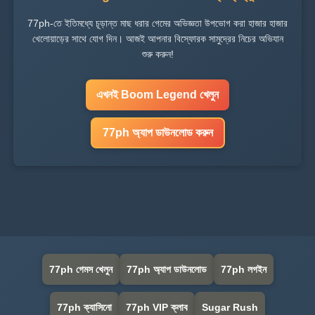
77ph-তে ইতিমধ্যে চূড়ান্ত মাছ ধরার গেমের অভিজ্ঞতা উপভোগ করা হাজার হাজার
খেলোয়াড়ের সাথে যোগ দিন। আজই আপনার বিস্ফোরক সামুদ্রের নিচের অভিযান
শুরু করুন!
এখনই Boom Legend খেলুন
77ph অ্যাপ ডাউনলোড করুন
77ph গেমস খেলুন
77ph অ্যাপ ডাউনলোড
77ph লগইন
77ph ক্যাসিনো
77ph VIP ক্লাব
Sugar Rush