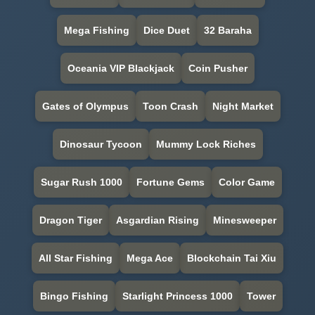
Mega Fishing
Dice Duet
32 Baraha
Oceania VIP Blackjack
Coin Pusher
Gates of Olympus
Toon Crash
Night Market
Dinosaur Tycoon
Mummy Lock Riches
Sugar Rush 1000
Fortune Gems
Color Game
Dragon Tiger
Asgardian Rising
Minesweeper
All Star Fishing
Mega Ace
Blockchain Tai Xiu
Bingo Fishing
Starlight Princess 1000
Tower