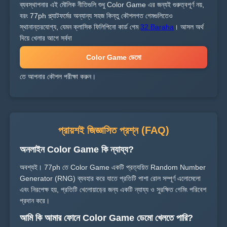
ব্যবস্থাপনার এই মৌলিক নীতিগুলি শুধু Color Game এর জন্যই গুরুত্বপূর্ণ নয়,
বরং 77ph প্ল্যাটফর্মের অন্যান্য সহজ কিন্তু কৌশলগত গেমগুলিতেও
স্থানান্তরযোগ্য, যেমন ক্লাসিক ফিলিপিনো কার্ড গেম
32 Baraha
। আসল অর্থ
দিয়ে খেলার আগে সর্বদা
Color Game ডেমো
তে আপনার কৌশল পরীক্ষা করুন।
প্রায়শই জিজ্ঞাসিত প্রশ্ন (FAQ)
অনলাইন Color Game কি ন্যায্য?
অবশ্যই। 77ph তে Color Game একটি প্রত্যয়িত Random Number
Generator (RNG) ব্যবহার করে যাতে প্রতিটি পাশা রোল সম্পূর্ণ এলোমেলো
এবং নিরপেক্ষ হয়, প্রতিটি খেলোয়াড়ের জন্য একটি ন্যায্য ও সুরক্ষিত গেমিং পরিবেশ
প্রদান করে।
আমি কি আমার ফোনে Color Game ডেমো খেলতে পারি?