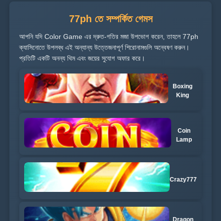
77ph তে সম্পর্কিত গেমস
আপনি যদি Color Game এর দ্রুত-গতির মজা উপভোগ করেন, তাহলে 77ph
ক্যাসিনোতে উপলব্ধ এই অন্যান্য উত্তেজনাপূর্ণ শিরোনামগুলি অন্বেষণ করুন।
প্রতিটি একটি অনন্য থিম এবং জয়ের সুযোগ অফার করে।
Boxing
King
Coin
Lamp
Crazy777
Dragon