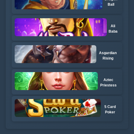
Ball
Ali
Baba
Asgardian
Rising
Aztec
Priestess
5 Card
Poker