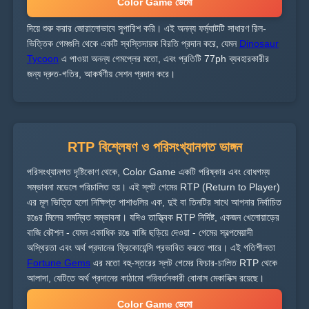
Color Game ডেমো
দিয়ে শুরু করার জোরালোভাবে সুপারিশ করি। এই অনন্য ফর্ম্যাটটি সাধারণ রিল-
ভিত্তিক গেমগুলি থেকে একটি স্বস্তিদায়ক বিরতি প্রদান করে, যেমন
Dinosaur
Tycoon
এ পাওয়া অনন্য গেমপ্লের মতো, এবং প্রতিটি 77ph ব্যবহারকারীর
জন্য দ্রুত-গতির, আকর্ষণীয় সেশন প্রদান করে।
RTP বিশ্লেষণ ও পরিসংখ্যানগত ভাঙ্গন
পরিসংখ্যানগত দৃষ্টিকোণ থেকে, Color Game একটি পরিষ্কার এবং বোধগম্য
সম্ভাবনা মডেলে পরিচালিত হয়। এই স্লট গেমের RTP (Return to Player)
এর মূল ভিত্তি হলো নিক্ষিপ্ত পাশাগুলির এক, দুই বা তিনটির সাথে আপনার নির্বাচিত
রঙের মিলের সমন্বিত সম্ভাবনা। যদিও তাত্ত্বিক RTP নির্দিষ্ট, একজন খেলোয়াড়ের
বাজি কৌশল - যেমন একাধিক রঙে বাজি ছড়িয়ে দেওয়া - গেমের স্বল্পমেয়াদী
অস্থিরতা এবং অর্থ প্রদানের ফ্রিকোয়েন্সি প্রভাবিত করতে পারে। এই গতিশীলতা
Fortune Gems
এর মতো বহু-স্তরের স্লট গেমের ফিচার-চালিত RTP থেকে
আলাদা, যেটিতে অর্থ প্রদানের কাঠামো পরিবর্তনকারী বোনাস মেকানিক্স রয়েছে।
Color Game ডেমো