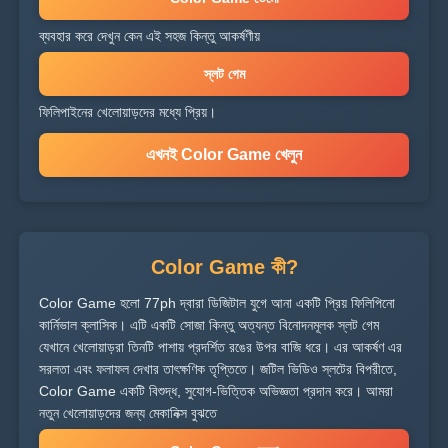
ব্যবহার করে দেখুন কেন এই সহজ কিন্তু আকর্ষণীয়
স্লট গেম
ফিলিপাইনের খেলোয়াড়দের মধ্যে প্রিয়।
এখনই Color Game খেলুন
Color Game কী?
Color Game হলো 77ph দ্বারা ডিজিটাল যুগে আনা একটি প্রিয় ফিলিপিনো
কার্নিভাল ক্লাসিক। এটি একটি সোজা কিন্তু অত্যন্ত বিনোদনমূলক স্লট গেম
যেখানে খেলোয়াড়রা তিনটি পাশায় প্রদর্শিত রঙের উপর বাজি ধরে। এর আকর্ষণ এর
সরলতা এবং ফলাফল দেখার তাৎক্ষণিক তৃপ্তিতে। জটিল ভিডিও স্লটের বিপরীতে,
Color Game একটি বিশুদ্ধ, সুযোগ-ভিত্তিক অভিজ্ঞতা প্রদান করে। আমরা
নতুন খেলোয়াড়দের জন্য মেকানিক্স বুঝতে