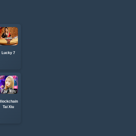
Lucky 7
Blockchain
Tai Xiu