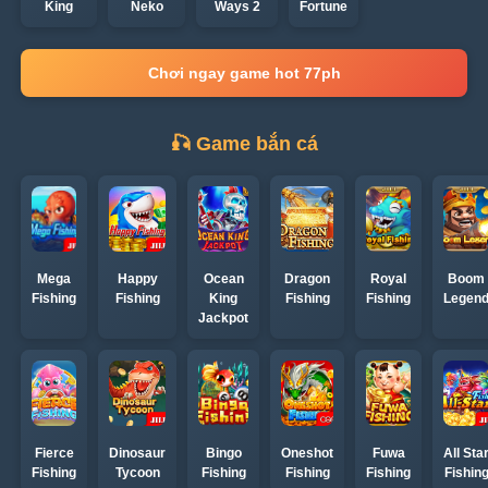
King
Neko
Ways 2
Fortune
Chơi ngay game hot 77ph
🎣 Game bắn cá
Mega
Happy
Ocean
Dragon
Royal
Boom
Fishing
Fishing
King
Fishing
Fishing
Legen
Jackpot
Fierce
Dinosaur
Bingo
Oneshot
Fuwa
All Sta
Fishing
Tycoon
Fishing
Fishing
Fishing
Fishin