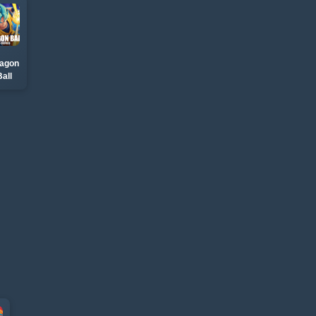
agon
Ball