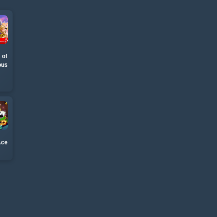
 of
pus
Ace